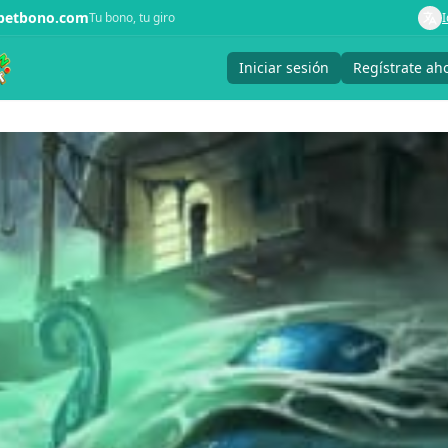
betbono.com
Tu bono, tu giro
Iniciar sesión
Regístrate ah