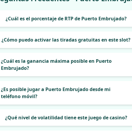
¿Cuál es el porcentaje de RTP de Puerto Embrujado?
¿Cómo puedo activar las tiradas gratuitas en este slot?
¿Cuál es la ganancia máxima posible en Puerto
Embrujado?
¿Es posible jugar a Puerto Embrujado desde mi
teléfono móvil?
¿Qué nivel de volatilidad tiene este juego de casino?