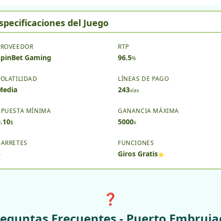
specificaciones del Juego
PROVEEDOR
RTP
SpinBet Gaming
96.5
%
VOLATILIDAD
LÍNEAS DE PAGO
Media
243
vías
APUESTA MÍNIMA
GANANCIA MÁXIMA
.10
5000
$
x
CARRETES
FUNCIONES
5
Giros Gratis
⭐
❓
eguntas Frecuentes - Puerto Embruj