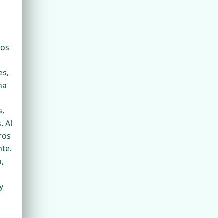
Los
es,
na
s,
. Al
ros
nte.
o,
y