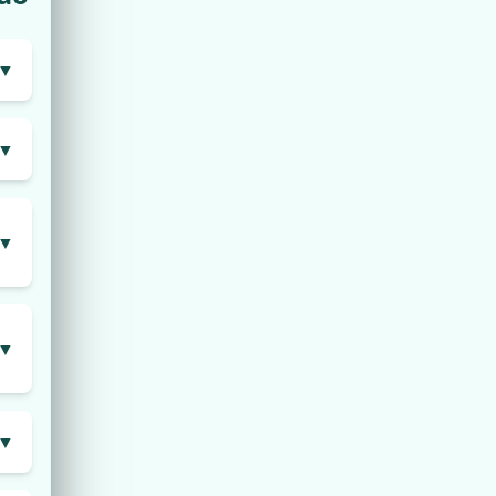
▼
▼
▼
▼
▼