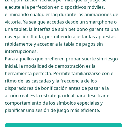
ejecute a la perfección en dispositivos móviles,
eliminando cualquier lag durante las animaciones de
victoria. Ya sea que accedas desde un smartphone o
una tablet, la interfaz de spin bet bono garantiza una
navegación fluida, permitiendo ajustar las apuestas
rápidamente y acceder a la tabla de pagos sin
interrupciones.
Para aquellos que prefieren probar suerte sin riesgo
inicial, la modalidad de demostración es la
herramienta perfecta. Permite familiarizarse con el
ritmo de las cascadas y la frecuencia de los
disparadores de bonificación antes de pasar a la
acción real. Es la estrategia ideal para descifrar el
comportamiento de los símbolos especiales y
planificar una sesión de juego más eficiente.