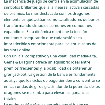
La mecánica de juego se centra en la acumulación de
símbolos brillantes que, al alinearse, activan cascadas
de premios. Lo más destacado son los dragones
elementales que actúan como catalizadores de bonos,
transformando símbolos comunes en comodines
expandidos. Esta dinámica mantiene la tensión
constante, asegurando que cada sesión sea
impredecible y emocionante para los entusiastas de
las slots online.
Con un RTP competitivo y una volatilidad media-alta,
Gems & Dragons ofrece un equilibrio ideal entre
premios frecuentes y la posibilidad de obtener un
gran jackpot. La gestión de la banca es fundamental
aquí, ya que los ciclos de pago tienden a concentrarse
en las rondas de giros gratis, donde la potencia de los
dragones se maximiza para elevar las ganancias
totales.
La optimización técnica permite que el juego se