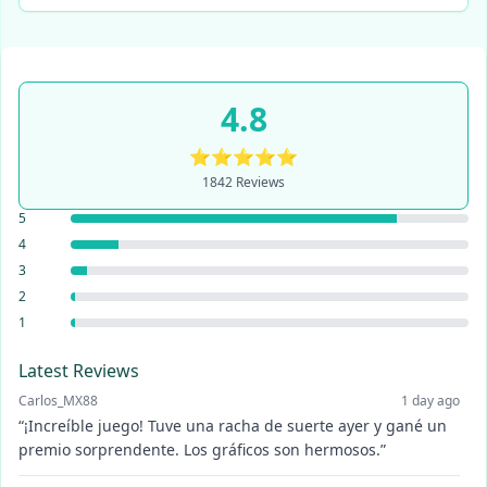
4.8
⭐⭐⭐⭐⭐
1842 Reviews
5
4
3
2
1
Latest Reviews
Carlos_MX88
1 day ago
“¡Increíble juego! Tuve una racha de suerte ayer y gané un
premio sorprendente. Los gráficos son hermosos.”