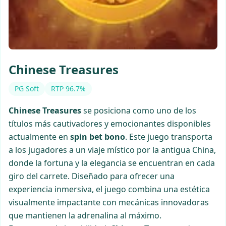
▶
Chinese Treasures
PG Soft
RTP 96.7%
Chinese Treasures
se posiciona como uno de los
títulos más cautivadores y emocionantes disponibles
actualmente en
spin bet bono
. Este juego transporta
a los jugadores a un viaje místico por la antigua China,
donde la fortuna y la elegancia se encuentran en cada
giro del carrete. Diseñado para ofrecer una
experiencia inmersiva, el juego combina una estética
visualmente impactante con mecánicas innovadoras
que mantienen la adrenalina al máximo.