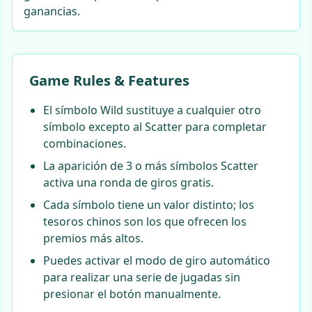
ganancias.
Game Rules & Features
El símbolo Wild sustituye a cualquier otro
símbolo excepto al Scatter para completar
combinaciones.
La aparición de 3 o más símbolos Scatter
activa una ronda de giros gratis.
Cada símbolo tiene un valor distinto; los
tesoros chinos son los que ofrecen los
premios más altos.
Puedes activar el modo de giro automático
para realizar una serie de jugadas sin
presionar el botón manualmente.