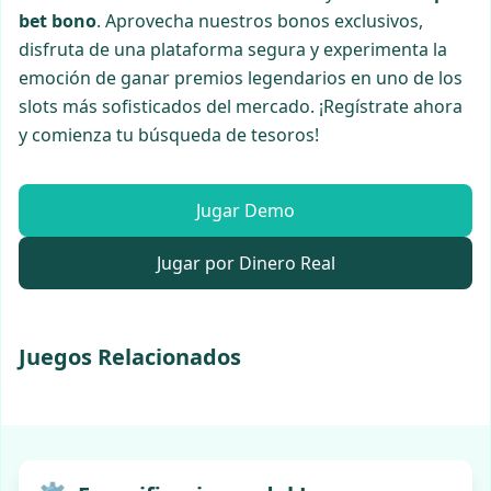
bet bono
. Aprovecha nuestros bonos exclusivos,
disfruta de una plataforma segura y experimenta la
emoción de ganar premios legendarios en uno de los
slots más sofisticados del mercado. ¡Regístrate ahora
y comienza tu búsqueda de tesoros!
Jugar Demo
Jugar por Dinero Real
Juegos Relacionados