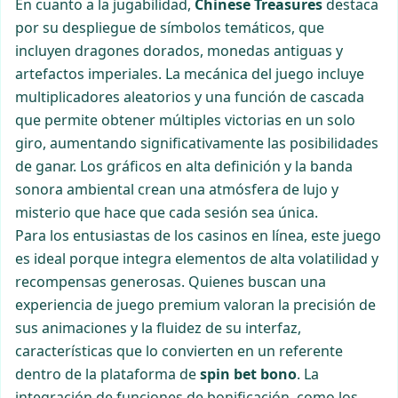
En cuanto a la jugabilidad,
Chinese Treasures
destaca
por su despliegue de símbolos temáticos, que
incluyen dragones dorados, monedas antiguas y
artefactos imperiales. La mecánica del juego incluye
multiplicadores aleatorios y una función de cascada
que permite obtener múltiples victorias en un solo
giro, aumentando significativamente las posibilidades
de ganar. Los gráficos en alta definición y la banda
sonora ambiental crean una atmósfera de lujo y
misterio que hace que cada sesión sea única.
Para los entusiastas de los casinos en línea, este juego
es ideal porque integra elementos de alta volatilidad y
recompensas generosas. Quienes buscan una
experiencia de juego premium valoran la precisión de
sus animaciones y la fluidez de su interfaz,
características que lo convierten en un referente
dentro de la plataforma de
spin bet bono
. La
integración de funciones de bonificación, como los