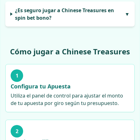
¿Es seguro jugar a Chinese Treasures en
▼
spin bet bono?
Cómo jugar a Chinese Treasures
1
Configura tu Apuesta
Utiliza el panel de control para ajustar el monto
de tu apuesta por giro según tu presupuesto.
2