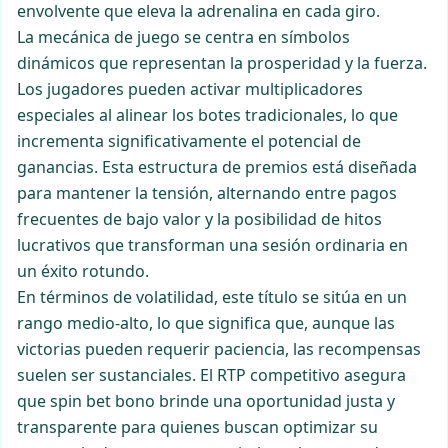
envolvente que eleva la adrenalina en cada giro.
La mecánica de juego se centra en símbolos
dinámicos que representan la prosperidad y la fuerza.
Los jugadores pueden activar multiplicadores
especiales al alinear los botes tradicionales, lo que
incrementa significativamente el potencial de
ganancias. Esta estructura de premios está diseñada
para mantener la tensión, alternando entre pagos
frecuentes de bajo valor y la posibilidad de hitos
lucrativos que transforman una sesión ordinaria en
un éxito rotundo.
En términos de volatilidad, este título se sitúa en un
rango medio-alto, lo que significa que, aunque las
victorias pueden requerir paciencia, las recompensas
suelen ser sustanciales. El RTP competitivo asegura
que spin bet bono brinde una oportunidad justa y
transparente para quienes buscan optimizar su