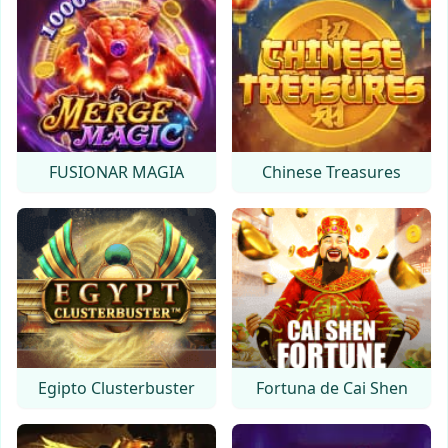
FUSIONAR MAGIA
Chinese Treasures
Egipto Clusterbuster
Fortuna de Cai Shen