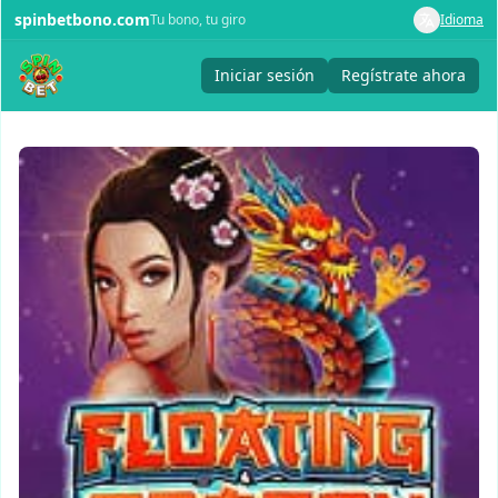
spinbetbono.com
Tu bono, tu giro
Idioma
Iniciar sesión
Regístrate ahora