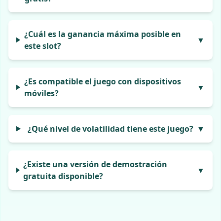
¿Cuál es la ganancia máxima posible en
▼
este slot?
¿Es compatible el juego con dispositivos
▼
móviles?
¿Qué nivel de volatilidad tiene este juego?
▼
¿Existe una versión de demostración
▼
gratuita disponible?