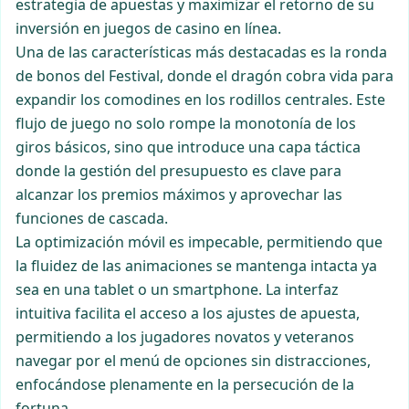
estrategia de apuestas y maximizar el retorno de su
inversión en juegos de casino en línea.
Una de las características más destacadas es la ronda
de bonos del Festival, donde el dragón cobra vida para
expandir los comodines en los rodillos centrales. Este
flujo de juego no solo rompe la monotonía de los
giros básicos, sino que introduce una capa táctica
donde la gestión del presupuesto es clave para
alcanzar los premios máximos y aprovechar las
funciones de cascada.
La optimización móvil es impecable, permitiendo que
la fluidez de las animaciones se mantenga intacta ya
sea en una tablet o un smartphone. La interfaz
intuitiva facilita el acceso a los ajustes de apuesta,
permitiendo a los jugadores novatos y veteranos
navegar por el menú de opciones sin distracciones,
enfocándose plenamente en la persecución de la
fortuna.