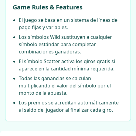
Game Rules & Features
El juego se basa en un sistema de líneas de
pago fijas y variables.
Los símbolos Wild sustituyen a cualquier
símbolo estándar para completar
combinaciones ganadoras.
El símbolo Scatter activa los giros gratis si
aparece en la cantidad mínima requerida.
Todas las ganancias se calculan
multiplicando el valor del símbolo por el
monto de la apuesta.
Los premios se acreditan automáticamente
al saldo del jugador al finalizar cada giro.