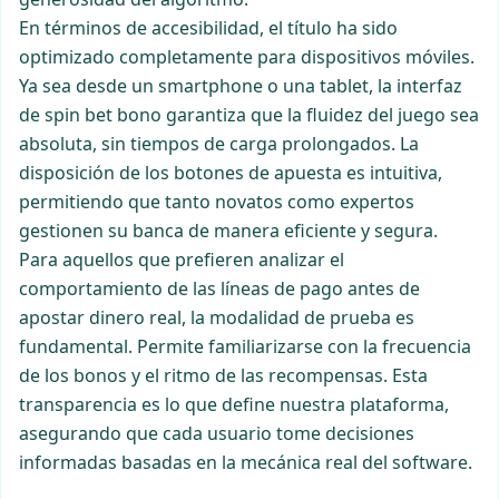
En términos de accesibilidad, el título ha sido
optimizado completamente para dispositivos móviles.
Ya sea desde un smartphone o una tablet, la interfaz
de spin bet bono garantiza que la fluidez del juego sea
absoluta, sin tiempos de carga prolongados. La
disposición de los botones de apuesta es intuitiva,
permitiendo que tanto novatos como expertos
gestionen su banca de manera eficiente y segura.
Para aquellos que prefieren analizar el
comportamiento de las líneas de pago antes de
apostar dinero real, la modalidad de prueba es
fundamental. Permite familiarizarse con la frecuencia
de los bonos y el ritmo de las recompensas. Esta
transparencia es lo que define nuestra plataforma,
asegurando que cada usuario tome decisiones
informadas basadas en la mecánica real del software.