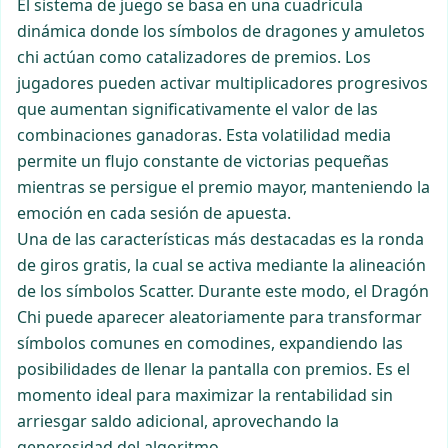
El sistema de juego se basa en una cuadrícula
dinámica donde los símbolos de dragones y amuletos
chi actúan como catalizadores de premios. Los
jugadores pueden activar multiplicadores progresivos
que aumentan significativamente el valor de las
combinaciones ganadoras. Esta volatilidad media
permite un flujo constante de victorias pequeñas
mientras se persigue el premio mayor, manteniendo la
emoción en cada sesión de apuesta.
Una de las características más destacadas es la ronda
de giros gratis, la cual se activa mediante la alineación
de los símbolos Scatter. Durante este modo, el Dragón
Chi puede aparecer aleatoriamente para transformar
símbolos comunes en comodines, expandiendo las
posibilidades de llenar la pantalla con premios. Es el
momento ideal para maximizar la rentabilidad sin
arriesgar saldo adicional, aprovechando la
generosidad del algoritmo.