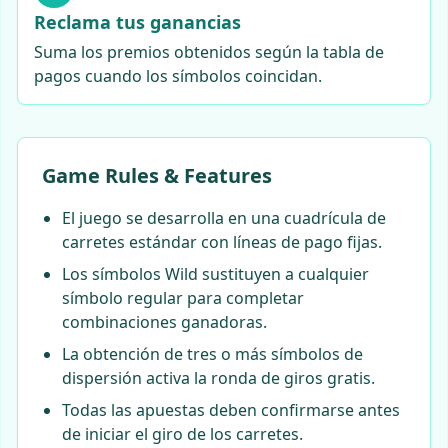
Reclama tus ganancias
Suma los premios obtenidos según la tabla de
pagos cuando los símbolos coincidan.
Game Rules & Features
El juego se desarrolla en una cuadrícula de
carretes estándar con líneas de pago fijas.
Los símbolos Wild sustituyen a cualquier
símbolo regular para completar
combinaciones ganadoras.
La obtención de tres o más símbolos de
dispersión activa la ronda de giros gratis.
Todas las apuestas deben confirmarse antes
de iniciar el giro de los carretes.