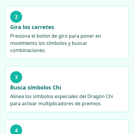
2
Gira los carretes
Presiona el botón de giro para poner en
movimiento los símbolos y buscar
combinaciones.
3
Busca símbolos Chi
Alinea los símbolos especiales del Dragón Chi
para activar multiplicadores de premios.
4