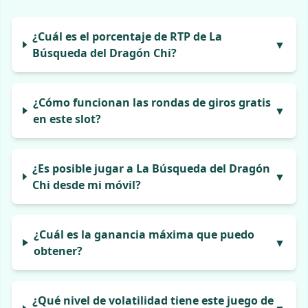
¿Cuál es el porcentaje de RTP de La
▼
Búsqueda del Dragón Chi?
¿Cómo funcionan las rondas de giros gratis
▼
en este slot?
¿Es posible jugar a La Búsqueda del Dragón
▼
Chi desde mi móvil?
¿Cuál es la ganancia máxima que puedo
▼
obtener?
¿Qué nivel de volatilidad tiene este juego de