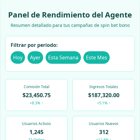
Panel de Rendimiento del Agente
Resumen detallado para tus campañas de spin bet bono
Filtrar por periodo:
Hoy
Ayer
Esta Semana
Este Mes
Comisión Total
Ingresos Totales
$23,450.75
$187,320.00
+8.3% ↑
+5.1% ↑
Usuarios Activos
Usuarios Nuevos
1,245
312
72 Online
+12.8% ↑