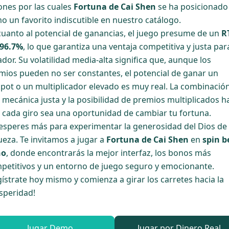
ones por las cuales
Fortuna de Cai Shen
se ha posicionado
o un favorito indiscutible en nuestro catálogo.
cuanto al potencial de ganancias, el juego presume de un
R
 96.7%
, lo que garantiza una ventaja competitiva y justa par
ador. Su volatilidad media-alta significa que, aunque los
mios pueden no ser constantes, el potencial de ganar un
kpot o un multiplicador elevado es muy real. La combinació
 mecánica justa y la posibilidad de premios multiplicados h
 cada giro sea una oportunidad de cambiar tu fortuna.
esperes más para experimentar la generosidad del Dios de 
ueza. Te invitamos a jugar a
Fortuna de Cai Shen
en
spin b
no
, donde encontrarás la mejor interfaz, los bonos más
petitivos y un entorno de juego seguro y emocionante.
gístrate hoy mismo y comienza a girar los carretes hacia la
speridad!
Jugar Demo
Jugar por Dinero Real