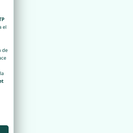
TP
a el
n de
ace
la
et