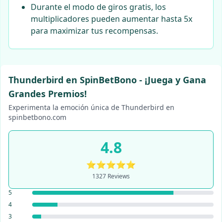
Durante el modo de giros gratis, los
multiplicadores pueden aumentar hasta 5x
para maximizar tus recompensas.
Thunderbird en SpinBetBono - ¡Juega y Gana
Grandes Premios!
Experimenta la emoción única de Thunderbird en
spinbetbono.com
4.8
⭐⭐⭐⭐⭐
1327 Reviews
5
4
3