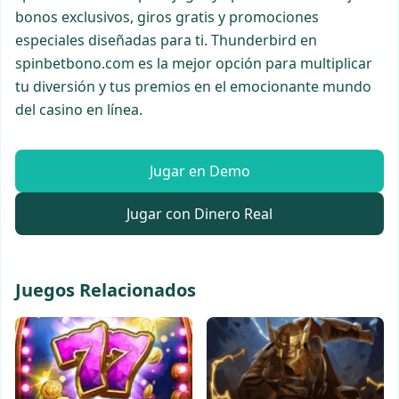
bonos exclusivos, giros gratis y promociones
especiales diseñadas para ti. Thunderbird en
spinbetbono.com es la mejor opción para multiplicar
tu diversión y tus premios en el emocionante mundo
del casino en línea.
Jugar en Demo
Jugar con Dinero Real
Juegos Relacionados