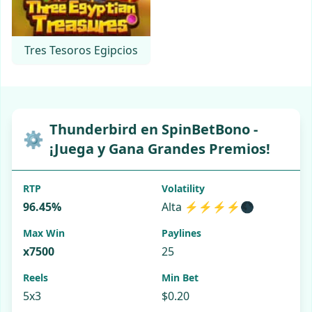
Tres Tesoros Egipcios
Thunderbird en SpinBetBono -
⚙️
¡Juega y Gana Grandes Premios!
RTP
Volatility
96.45%
Alta ⚡⚡⚡⚡🌑
Max Win
Paylines
x7500
25
Reels
Min Bet
5x3
$0.20