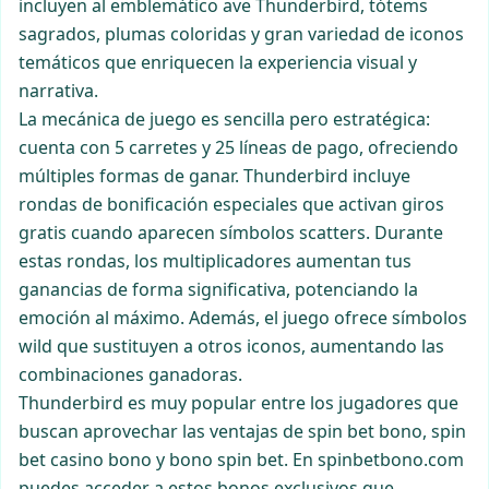
incluyen al emblemático ave Thunderbird, tótems
sagrados, plumas coloridas y gran variedad de iconos
temáticos que enriquecen la experiencia visual y
narrativa.
La mecánica de juego es sencilla pero estratégica:
cuenta con 5 carretes y 25 líneas de pago, ofreciendo
múltiples formas de ganar. Thunderbird incluye
rondas de bonificación especiales que activan giros
gratis cuando aparecen símbolos scatters. Durante
estas rondas, los multiplicadores aumentan tus
ganancias de forma significativa, potenciando la
emoción al máximo. Además, el juego ofrece símbolos
wild que sustituyen a otros iconos, aumentando las
combinaciones ganadoras.
Thunderbird es muy popular entre los jugadores que
buscan aprovechar las ventajas de spin bet bono, spin
bet casino bono y bono spin bet. En spinbetbono.com
puedes acceder a estos bonos exclusivos que