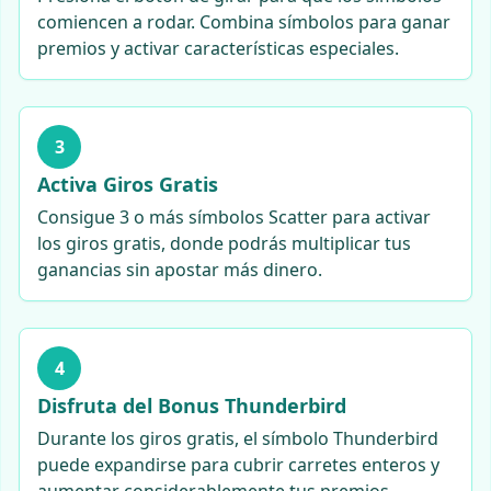
comiencen a rodar. Combina símbolos para ganar
premios y activar características especiales.
3
Activa Giros Gratis
Consigue 3 o más símbolos Scatter para activar
los giros gratis, donde podrás multiplicar tus
ganancias sin apostar más dinero.
4
Disfruta del Bonus Thunderbird
Durante los giros gratis, el símbolo Thunderbird
puede expandirse para cubrir carretes enteros y