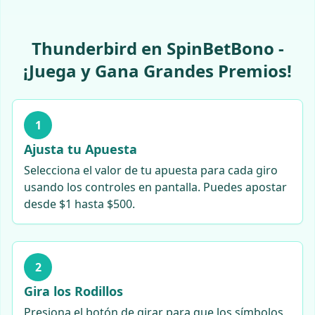
Thunderbird en SpinBetBono -
¡Juega y Gana Grandes Premios!
1
Ajusta tu Apuesta
Selecciona el valor de tu apuesta para cada giro
usando los controles en pantalla. Puedes apostar
desde $1 hasta $500.
2
Gira los Rodillos
Presiona el botón de girar para que los símbolos