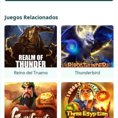
Juegos Relacionados
Reino del Trueno
Thunderbird