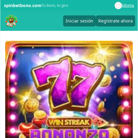
spinbetbono.com
Tu bono, tu giro
Idioma
Iniciar sesión
Regístrate ahora