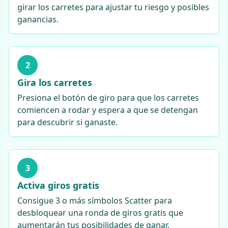
girar los carretes para ajustar tu riesgo y posibles
ganancias.
2
Gira los carretes
Presiona el botón de giro para que los carretes
comiencen a rodar y espera a que se detengan
para descubrir si ganaste.
3
Activa giros gratis
Consigue 3 o más símbolos Scatter para
desbloquear una ronda de giros gratis que
aumentarán tus posibilidades de ganar.