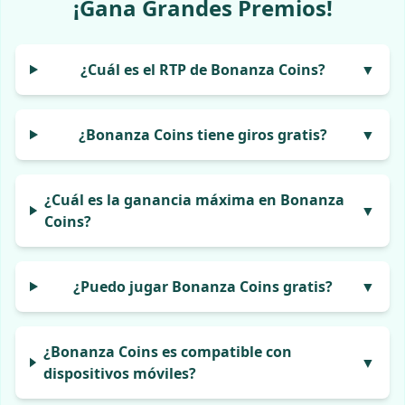
¡Gana Grandes Premios!
¿Cuál es el RTP de Bonanza Coins?
▼
¿Bonanza Coins tiene giros gratis?
▼
¿Cuál es la ganancia máxima en Bonanza
▼
Coins?
¿Puedo jugar Bonanza Coins gratis?
▼
¿Bonanza Coins es compatible con
▼
dispositivos móviles?