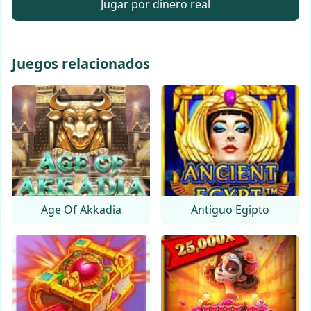
Jugar por dinero real
Juegos relacionados
Age Of Akkadia
Antiguo Egipto