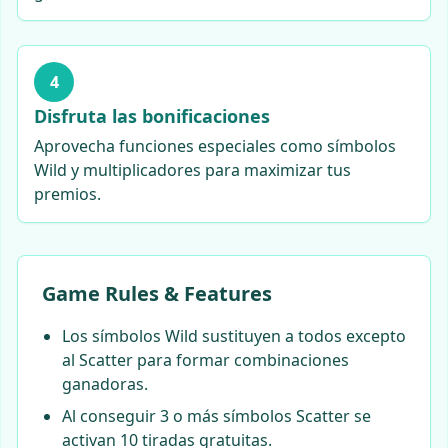
4
Disfruta las bonificaciones
Aprovecha funciones especiales como símbolos
Wild y multiplicadores para maximizar tus
premios.
Game Rules & Features
Los símbolos Wild sustituyen a todos excepto
al Scatter para formar combinaciones
ganadoras.
Al conseguir 3 o más símbolos Scatter se
activan 10 tiradas gratuitas.