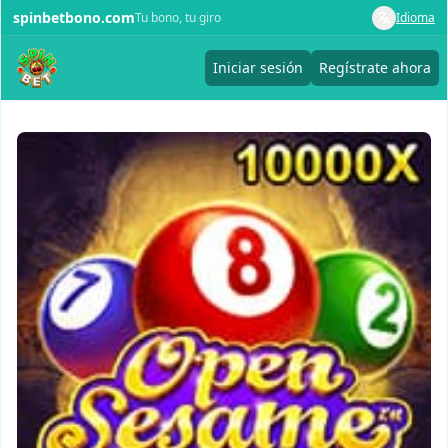
spinbetbono.com
Tu bono, tu giro
Idioma
Iniciar sesión
Regístrate ahora