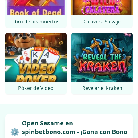
libro de los muertos
Calavera Salvaje
Póker de Video
Revelar el kraken
Open Sesame en
⚙️
spinbetbono.com - ¡Gana con Bono