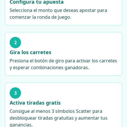
Configura tu apuesta
Selecciona el monto que deseas apostar para
comenzar la ronda de juego.
2
Gira los carretes
Presiona el botón de giro para activar los carretes
y esperar combinaciones ganadoras.
3
Activa tiradas gratis
Consigue al menos 3 símbolos Scatter para
desbloquear tiradas gratuitas y aumentar tus
ganancias.