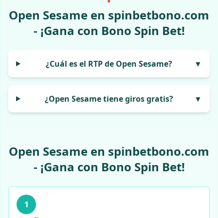
Open Sesame en spinbetbono.com
- ¡Gana con Bono Spin Bet!
¿Cuál es el RTP de Open Sesame?
▼
¿Open Sesame tiene giros gratis?
▼
Open Sesame en spinbetbono.com
- ¡Gana con Bono Spin Bet!
1