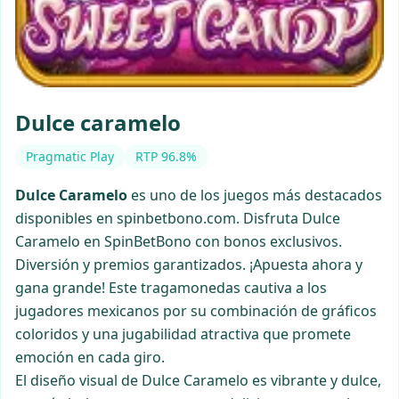
▶
Dulce caramelo
Pragmatic Play
RTP 96.8%
Dulce Caramelo
es uno de los juegos más destacados
disponibles en spinbetbono.com. Disfruta Dulce
Caramelo en SpinBetBono con bonos exclusivos.
Diversión y premios garantizados. ¡Apuesta ahora y
gana grande! Este tragamonedas cautiva a los
jugadores mexicanos por su combinación de gráficos
coloridos y una jugabilidad atractiva que promete
emoción en cada giro.
El diseño visual de Dulce Caramelo es vibrante y dulce,