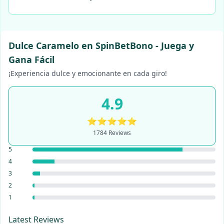
Dulce Caramelo en SpinBetBono - Juega y
Gana Fácil
¡Experiencia dulce y emocionante en cada giro!
4.9
⭐⭐⭐⭐⭐
1784 Reviews
5
4
3
2
1
Latest Reviews