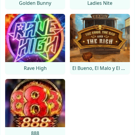
Golden Bunny
Ladies Nite
Rave High
El Bueno, El Malo y El Rico
888