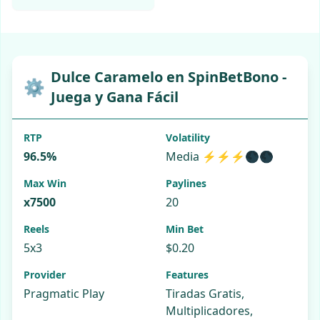
Dulce Caramelo en SpinBetBono -
⚙️
Juega y Gana Fácil
RTP
Volatility
96.5%
Media ⚡⚡⚡🌑🌑
Max Win
Paylines
x7500
20
Reels
Min Bet
5x3
$0.20
Provider
Features
Pragmatic Play
Tiradas Gratis,
Multiplicadores,